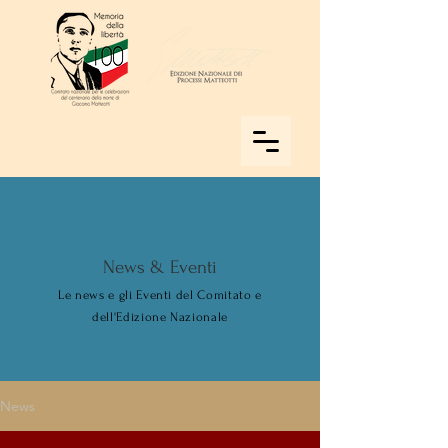
News & Eventi
Le news e gli Eventi del Comitato e
dell'Edizione Nazionale
News