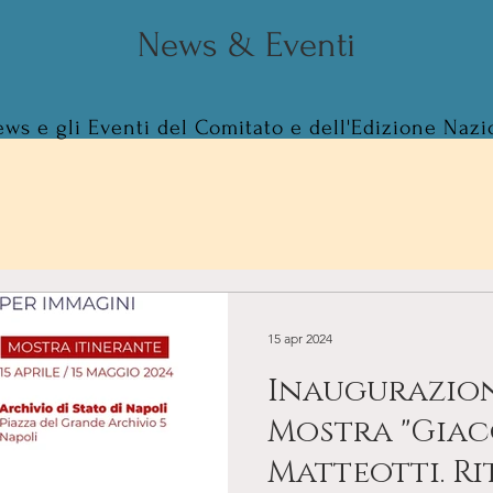
News & Eventi
ews e gli Eventi del Comitato e dell'Edizione Nazi
15 apr 2024
Inaugurazion
Mostra "Gia
Matteotti. Ri