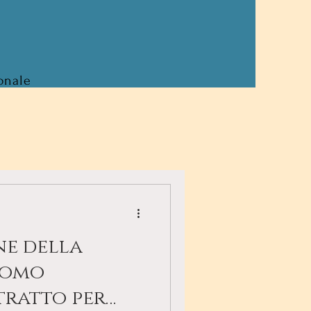
onale
e della
como
tratto per