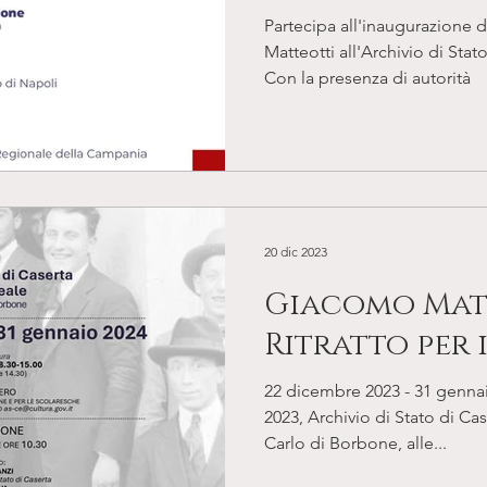
immagini" all
Partecipa all'inaugurazione 
Stato di Napo
Matteotti all'Archivio di Stato
Con la presenza di autorità
20 dic 2023
Giacomo Matt
Ritratto per
22 dicembre 2023 - 31 genna
2023, Archivio di Stato di Cas
Carlo di Borbone, alle...