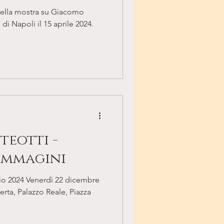
'Archivio di
della mostra su Giacomo
li
 di Napoli il 15 aprile 2024.
eotti -
 immagini
io 2024 Venerdì 22 dicembre
erta, Palazzo Reale, Piazza