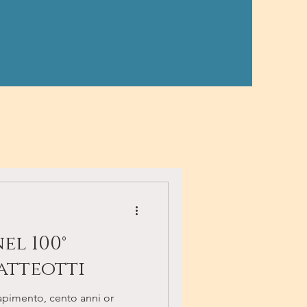
onale
el 100°
atteotti
 rapimento, cento anni or