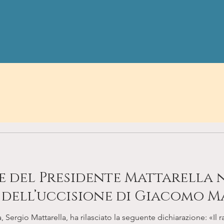
News & Eventi
ews e gli Eventi del Comitato e dell'Edizione Nazi
 del Presidente Mattarella n
 dell’uccisione di Giacomo M
, Sergio Mattarella, ha rilasciato la seguente dichiarazione: «Il