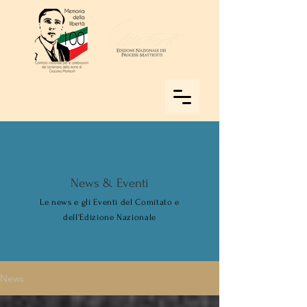
News & Eventi
Le news e gli Eventi del Comitato e
dell'Edizione Nazionale
News