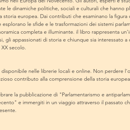
smo nell'Europa del Novecento. Gli autori, esperti e stud
te le dinamiche politiche, sociali e culturali che hanno 
la storia europea. Dai contributi che esaminano la figura
 esplorano le sfide e le trasformazioni dei sistemi parlame
oramica completa e illuminante. il libro rappresenta un'
osi, gli appassionati di storia e chiunque sia interessato 
l XX secolo.
 disponibile nelle librerie locali e online. Non perdere l'
zioso contributo alla comprensione della storia europea
elebrare la pubblicazione di "Parlamentarismo e antiparla
cento" e immergiti in un viaggio attraverso il passato ch
resente.