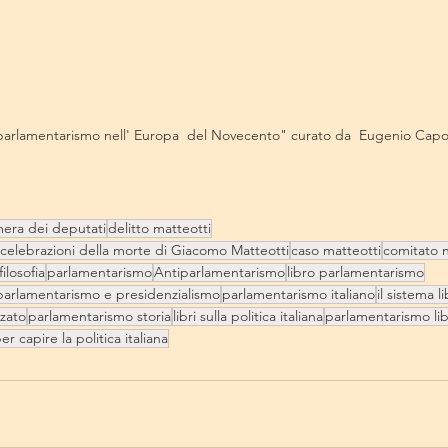
parlamentarismo nell' Europa  del Novecento" curato da  Eugenio Capoz
era dei deputati
delitto matteotti
 celebrazioni della morte di Giacomo Matteotti
caso matteotti
comitato n
filosofia
parlamentarismo
Antiparlamentarismo
libro parlamentarismo
parlamentarismo e presidenzialismo
parlamentarismo italiano
il sistema l
zzato
parlamentarismo storia
libri sulla politica italiana
parlamentarismo lib
per capire la politica italiana