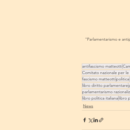
"Parlamentarismo e anti
antifascismo matteotti
Cam
Comitato nazionale per le
fascismo matteotti
politica
libro diritto parlamentare
parlamentarismo razionali
libro politica italiana
libro 
News