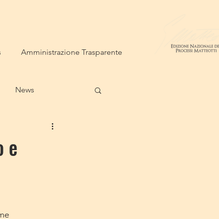
s
Amministrazione Trasparente
News
o e
me 