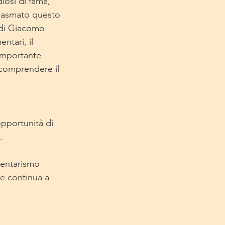
iosi di fama, 
plasmato questo 
 di Giacomo 
ntari, il 
importante 
a comprendere il 
opportunità di 
.
mentarismo 
e continua a 