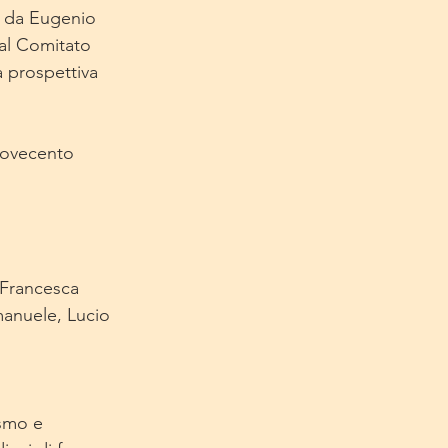
o da Eugenio 
dal Comitato 
 prospettiva 
Novecento
 Francesca 
anuele, Lucio 
ismo e 