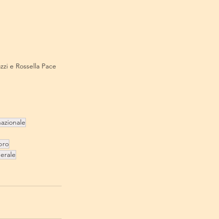
zi e Rossella Pace
azionale
ibro
erale