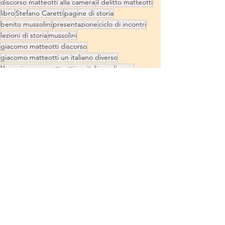
discorso matteotti alla camera
il delitto matteotti
libro
Stefano Caretti
pagine di storia
benito mussolini
presentazione
ciclo di incontri
lezioni di storia
mussolini
giacomo matteotti discorso
giacomo matteotti un italiano diverso
libro giacomo matteotti un italiano diverso
giacomo matteotti vita
giacomo matteotti un italiano diverso libro
giacomo matteotti libri
giacomo matteotti biografia
giacomo matteotti storia
Presentazione libro
Il nemico di Mussolini Giacomo Matteotti
storia di un eroe dimenticato
Marzio Breda
ALESSANDRO RONCAGLIA
ALBERTO AGHEMO
News