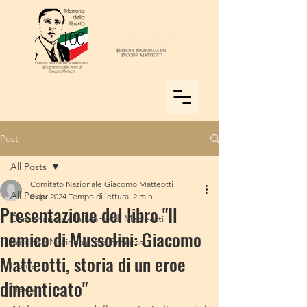
Post
All Posts
Comitato Nazionale Giacomo Matteotti
All Posts
8 apr 2024
Tempo di lettura: 2 min
Presentazione del libro "Il
Centenario della Morte di Matteotti
nemico di Mussolini: Giacomo
Edizione Nazionale dei Processi
Matteotti, storia di un eroe
Home
dimenticato"
News